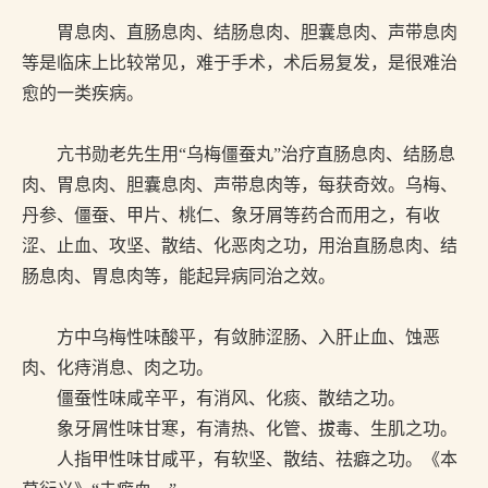
胃息肉、直肠息肉、结肠息肉、胆囊息肉、声带息肉
等是临床上比较常见，难于手术，术后易复发，是很难治
愈的一类疾病。
亢书勋老先生用“乌梅僵蚕丸”治疗直肠息肉、结肠息
肉、胃息肉、胆囊息肉、声带息肉等，每获奇效。乌梅、
丹参、僵蚕、甲片、桃仁、象牙屑等药合而用之，有收
涩、止血、攻坚、散结、化恶肉之功，用治直肠息肉、结
肠息肉、胃息肉等，能起异病同治之效。
方中乌梅性味酸平，有敛肺涩肠、入肝止血、蚀恶
肉、化痔消息、肉之功。
僵蚕性味咸辛平，有消风、化痰、散结之功。
象牙屑性味甘寒，有清热、化管、拔毒、生肌之功。
人指甲性味甘咸平，有软坚、散结、祛癖之功。《本