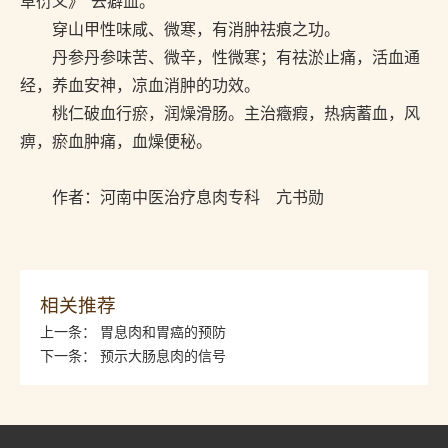
草衍义》“去癖血。”
穿山甲性味咸、微寒，有消肿祛痕之功。
丹参丹参味苦、微辛，性微寒；有祛淤止痛，活血通
经，养血安神，凉血消肿的功效。
桃仁破血行瘀，润燥滑肠。主治癥瘕，热病蓄血，风
痹，瘀血肿痛，血燥便秘。
作者：河南中医治疗息肉专科 亢书勋
相关推荐
上一条：
胃息肉和胃癌的预防
下一条：
预示大肠息肉的信号