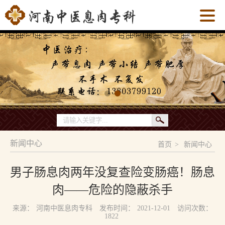
新闻中心
首页
>
新闻中心
男子肠息肉两年没复查险变肠癌！肠息
肉——危险的隐蔽杀手
来源：
河南中医息肉专科
发布时间：
2021-12-01
访问次数：
1822