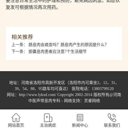
要注意日常生活中的护理和预防，避免病因刺激，如症状
复发可根据情况再次用药。
相关推荐
上一条：
肠息肉会癌变吗？肠息肉产生的原因是什么？
下一条：
胆囊息肉患者应注意7个生活细节
地址：河南省洛阳市高新开发区（洛阳市内可乘坐2、12、31、
39、54、88、95路车均可直达） 医院电话：13803799120
网址：http://www.lykxd.com/ Copyright 2002-2014 版权所有@河南
中医声带息肉专科 -
网络支持：灵睿网络
网站首页
主治病症
新闻中心
联系我们