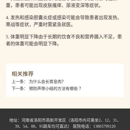
重，患者可能出现皮肤瘙痒、尿液变深等症状。
4. 发热和感染胆囊炎症或感染可能会导致患者出现发热、
寒战等症状，严重时需紧急就医。
5. 体重明显下降由于长期的饮食不良和营养摄入不足，患
者的体重可能会明显下降。
相关推荐
上一条：
为什么会长胃息肉？
下一条：
预防声带小结的方法有哪些 ？
地址：河南省洛阳市高新开发区（洛阳市内可乘坐2、12、31、
39、54、88、95路车均可直达） 医院电话：13803799120