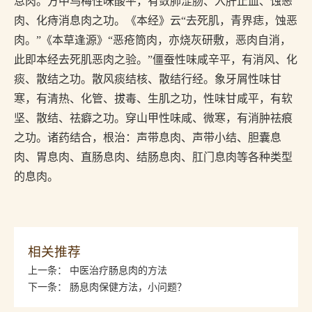
息肉。方中乌梅性味酸平，有敛肺涩肠、入肝止血、蚀恶
肉、化痔消息肉之功。《本经》云“去死肌，青界痣，蚀恶
肉。”《本草逢源》“恶疮筒肉，亦烧灰研敷，恶肉自消，
此即本经去死肌恶肉之验。”僵蚕性味咸辛平，有消风、化
痰、散结之功。散风痰结核、散结行经。象牙屑性味甘
寒，有清热、化管、拔毒、生肌之功，性味甘咸平，有软
坚、散结、祛癖之功。穿山甲性味咸、微寒，有消肿祛痕
之功。诸药结合，根治：声带息肉、声带小结、胆囊息
肉、胃息肉、直肠息肉、结肠息肉、肛门息肉等各种类型
的息肉。
相关推荐
上一条：
中医治疗肠息肉的方法
下一条：
肠息肉保健方法，小问题？