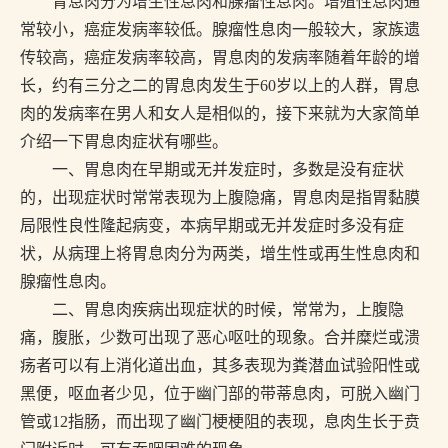
胃息肉分为增生性息肉和腺瘤性息肉。增殖性息肉通
常较小，癌症发病率较低。腺瘤性息肉一般较大，家族遗
传较高，癌症发病率较高，胃息肉的发病率随着年龄的增
长，约有三分之二的胃息肉发生于60岁以上的人群，胃息
肉的发病率在男人和女人是相似的，接下来就为大家简单
介绍一下胃息肉症状有哪些。
一、胃息肉在早期或无并发症时，多数是没有症状
的，出现症状时常常表现为上腹隐痛，胃息肉是指胃黏膜
局限性良性隆起病变，本病早期或无并发症时多没有症
状，从病理上将胃息肉分为两类，增生性或再生性息肉和
腺瘤性息肉。
二、胃息肉疾病出现症状的时候，常常为，上腹隐
痛，腹胀，少数可出现了恶心呕吐的现象。合并糜烂或溃
疡者可以有上消化道出血，其多表现为粪潜血试验阳性或
黑便，呕血者少见，位于幽门部的带蒂息肉，可脱入幽门
管或12指肠，而出现了幽门梗梗阻的表现，息肉生长于贲