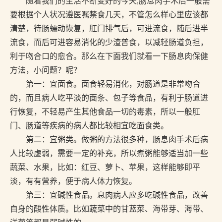
随着我们的生活不断变好的今天,肠息肉手术后一般需
要根据个人状况遵医嘱禁食几天，不管怎么样心里应该都
清楚，待肠蠕动恢复，肛门排气后，可进流食，随后进半
流食，而后可进容易消化的少渣普食，以减轻肠道负担，
利于吻合口的愈合。那么在下面我们就看一下肠息肉保健
方法，小问题？呢？
第一：宜面食。面食轻易消化，对肠道是非常吻合
的，而且病人吃平淡的面条、包子等食品，有利于肠道进
行恢复，不轻易产生其他食品一切的毒素，所以一般肛
门、肠道等疾病的病人都比较相宜吃面食类。
第二：宜粥类。做粥的方法很多种，肠息肉手术后病
人比较虚弱，需要一定的补充，所以煮粥能够适当加一些
蔬菜、水果，比如：红豆、萝卜、苹果，这样能够即平
淡，有有营养，便于病人体力恢复。
第三：宜碱性食品。息肉病人应多吃碱性食品，改善
自身的酸性体质。比如蔬菜中的甘蓝菜、海带芽、海带、