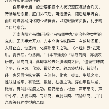
洋葱等都是弱碱性的。
直肠手术后一般需要根据个人状况遵医嘱禁食几天，
待肠蠕动恢复，肛门排气后，可进流食，随后进半流食，
而后可进容易消化的少渣普食，以减轻肠道负担，利于吻
合口的愈合。
河南洛阳亢书勋研制的“乌梅僵蚕丸”专治各种类型的
息肉，无需手术开刀。方中乌梅性味酸平，有敛肺涩肠、
入肝止血、蚀恶肉、化痔消息肉之功。《本经》云“去死
肌，青界痣，蚀恶肉。”《本草逢源》“恶疮筒肉，亦烧灰
研敷，恶肉自消，此即本经去死肌恶肉之验。”僵蚕性味咸
辛平，有消风、化痰、散结之功。散风痰结核、散结行
经。象牙屑性味甘寒，有清热、化管、拔毒、生肌之功，
性味甘咸平，有软坚、散结、祛癖之功。穿山甲性味咸、
微寒，有消肿祛痕之功。诸药结合，根治：声带息肉、声
带小结、胆囊息肉、胃息肉、直肠息肉、结肠息肉、肛门
息肉等各种类型的息肉。